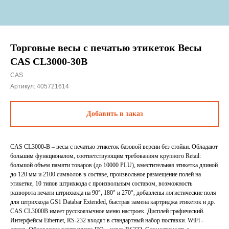
Торговые весы с печатью этикеток Весы
CAS CL3000-30B
CAS
Артикул:
405721614
Добавить в заказ
CAS CL3000-B – весы с печатью этикеток базовой версии без стойки. Обладают
большим функционалом, соответствующим требованиям крупного Retail:
большой объем памяти товаров (до 10000 PLU), вместительная этикетка длиной
до 120 мм и 2100 символов в составе, произвольное размещение полей на
этикетке, 10 типов штрихкода с произвольным составом, возможность
разворота печати штрихкода на 90°, 180° и 270°, добавлены логистические поля
для штрихкода GS1 Databar Extended, быстрая замена картриджа этикеток и др.
CAS CL3000B имеет русскоязычное меню настроек. Дисплей графический.
Интерфейсы Ethernet, RS-232 входят в стандартный набор поставки. WiFi -