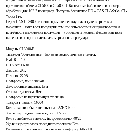
опция. Обновление внутреннего ПО – через RS232. Совместимость с
протоколами обмена CL5000 и CL5000-J. Бесплатные библиотеки и примеры
обработки для 1С8.3 по запросу. Доступно бесплатное ПО – CAS CL-Works, CL-
Works Pro.
Серия CAS CL3000 основное применение получила в супермаркетах и
магазинах. Также весы популярны там, где есть собственное производство и
потребность маркировки продукции – кулинария и пекарни, фасовочные цеха
пищевые и на производстве для маркировки продукции.
Модель: CL3000-B
Тип весов/оборудования: Торговые весы с печатью этикеток
НмПВ, г: 100
НПВ, кг: 15-30
Дисплей: ЖК
Питание: 220В
Платформа, мм: 376x246
Двусторонний дисплей: Есть
Стойка с дисплеем: Нет
Платформа из нержавеющей стали: Да
Товаров в памяти: 10000
Кол-во клавиш быстрого вызова: 48/54/74/144
Замена картриджа этикеток, сек.: < 5 сек
Кол-во шаблонов этикеток (встроеннные/по: 40/20
Удаление результатов последнего взвешива: Есть
Возможность подключить внешнюю платформу: 60-6000