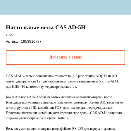
Настольные весы CAS AD-5H
CAS
Артикул:
1953810787
Добавить в заказ
CAS AD-H - весы с повышенной точностью (в 2 раза точнее AD). Если AD
имеют дискретность 1 г при наибольшем пределе взвешивания 5 кг, то AD-H
при НПВ=10 кг имеют ту же дискретность в 1 г.
Как и AD весы AD-H одни из самых любимых автоматизаторами весов.
Благодаря получившему широкое признание протоколу обмена AD, весы легко
интегрируются с ПК, кассой или POS-терминалом для передачи данных.
Простота интеграции и стабильность сделали свое дело – CAS AD-H получили
широкое распространение в сфере HoReCa.
Весы по умолчанию оснащены интерфейсом RS-232 для передачи данных.