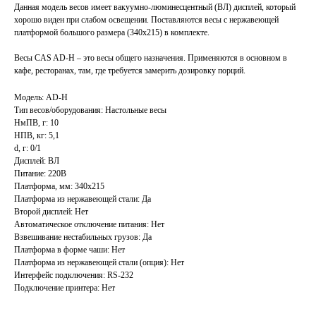
Данная модель весов имеет вакуумно-люминесцентный (ВЛ) дисплей, который
хорошо виден при слабом освещении. Поставляются весы с нержавеющей
платформой большого размера (340х215) в комплекте.
Весы CAS AD-H – это весы общего назначения. Применяются в основном в
кафе, ресторанах, там, где требуется замерить дозировку порций.
Модель: AD-H
Тип весов/оборудования: Настольные весы
НмПВ, г: 10
НПВ, кг: 5,1
d, г: 0/1
Дисплей: ВЛ
Питание: 220В
Платформа, мм: 340х215
Платформа из нержавеющей стали: Да
Второй дисплей: Нет
Автоматическое отключение питания: Нет
Взвешивание нестабильных грузов: Да
Платформа в форме чаши: Нет
Платформа из нержавеющей стали (опция): Нет
Интерфейс подключения: RS-232
Подключение принтера: Нет