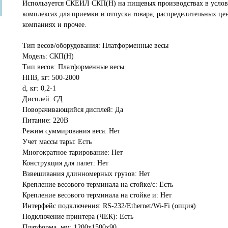
Используется СКЕЙЛ СКП(Н) на пищевых производствах в услови
комплексах для приемки и отпуска товара, распределительных це
компаниях и прочее.
Тип весов/оборудования: Платформенные весы
Модель: СКП(Н)
Тип весов: Платформенные весы
НПВ, кг: 500-2000
d, кг: 0,2-1
Дисплей: СД
Поворачивающийся дисплей: Да
Питание: 220В
Режим суммирования веса: Нет
Учет массы тары: Есть
Многократное тарирование: Нет
Конструкция для палет: Нет
Взвешивания длинномерных грузов: Нет
Крепление весового терминала на стойке/с: Есть
Крепление весового терминала на стойке и: Нет
Интерфейс подключения: RS-232/Ethernet/Wi-Fi (опция)
Подключение принтера (ЧЕК): Есть
Платформа, мм: 1200х1500х90