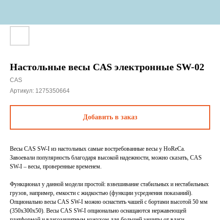
Настольные весы CAS электронные SW-02
CAS
Артикул:
1275350664
Добавить в заказ
Весы CAS SW-I из настольных самые востребованные весы у HoReCa.
Завоевали популярность благодаря высокой надежности, можно сказать, CAS
SW-I – весы, проверенные временем.
Функционал у данной модели простой: взвешивание стабильных и нестабильных
грузов, например, емкости с жидкостью (функции усреднения показаний).
Опционально весы CAS SW-I можно оснастить чашей с бортами высотой 50 мм
(350х300х50). Весы CAS SW-I опционально оснащаются нержавеющей
платформой и влагозащитным кожухом для большей защиты от влаги.