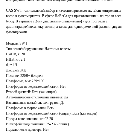
CAS SW-I - оптимальный выбор в качестве прикассовых и/или контрольных
весов в супермаркетах. В сфере HoReCa для приготовления и контроля веса
блюд. В варианте с 2-мя дисплеями (опционально) - для торговли с
демонстрацией веса покупателю, а также для одновременной фасовки двумя
фасовщиками.
Модель: SW-I
Тип весов/оборудования: Настольные весы
НмПВ, г: 20
НПВ, кг: 2,1
d, г: 1/1
Дисплей: ЖК
Питание: 220В+ батареи
Платформа, мм: 239х190
Платформа из нержавеющей стали: Нет
Второй дисплей: Есть (как опция)
Автоматическое отключение питания: Да
Взвешивание нестабильных грузов: Да
Платформа в форме чаши: Есть
Платформа из нержавеющей стали (опция): Есть (как опция)
Предел взвешивания, кг: 02-20
Интерфейс подключения: RS-232 (опция)
Подключение принтера: Нет